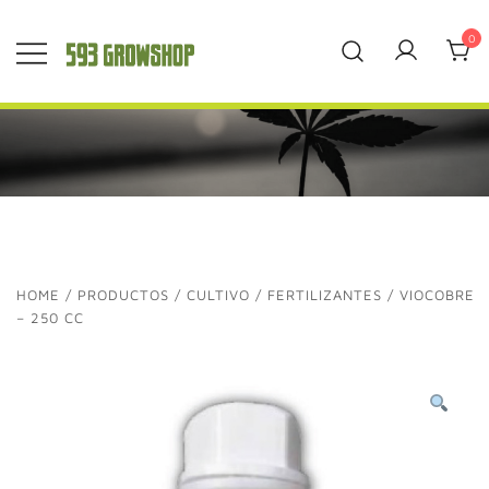
Saltar
al
0
contenido
593 Grow Shop
Quality Growers
Choice
HOME
/
PRODUCTOS
/
CULTIVO
/
FERTILIZANTES
/ VIOCOBRE
– 250 CC