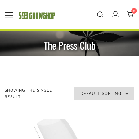
Saltar
al
0
contenido
593 Grow Shop
Quality Growers
Choice
The Press Club
SHOWING THE SINGLE
RESULT