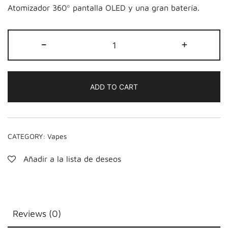
Atomizador 360º pantalla OLED y una gran batería.
VAPORIZADOR
-
+
FOCUS
V
-
ADD TO CART
CARTA
2
quantity
CATEGORY:
Vapes
Añadir a la lista de deseos
Reviews (0)