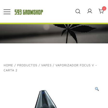
Saltar
al
0
contenido
593 Grow Shop
Quality Growers
Choice
HOME
/
PRODUCTOS
/
VAPES
/ VAPORIZADOR FOCUS V –
CARTA 2