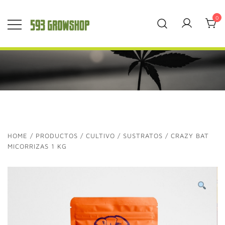
Saltar
al
0
contenido
593 Grow Shop
Quality Growers
Choice
HOME
/
PRODUCTOS
/
CULTIVO
/
SUSTRATOS
/ CRAZY BAT
MICORRIZAS 1 KG